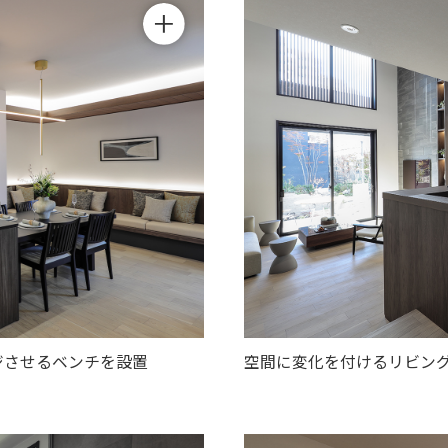
ン調のアクセントタイルに、木質の天井や床を組み合わせた玄
玄関横にはオープンなテラス。リビングとのつながりも楽しめ
ダイニングの一角には縁側をイメージさせるベンチを設置
書斎と広々としたCLを備えた寝室は落ち着くインテリア
2階ホールのスケルトンの腰壁でリビングに光を届ける
ホテルライクなバスルームはガラスの仕切りで広々と
イタリアンモダンと和の調和がモデルハウスのテーマ
2階天井までタイル張りの壁が美しく伸びるLDK
空間に変化を付けるリビングのスキップフロア
プライバシーに配慮したくつろぎのバルコニー
ジさせるベンチを設置
空間に変化を付けるリビン