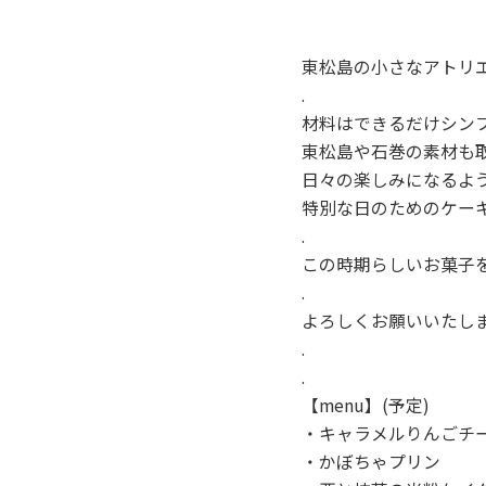
東松島の小さなアトリ
.
材料はできるだけシン
東松島や石巻の素材も
日々の楽しみになるよ
特別な日のためのケー
.
この時期らしいお菓子
.
よろしくお願いいたしま
.
.
【menu】(予定)
・キャラメルりんごチ
・かぼちゃプリン