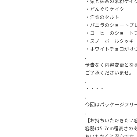
・栗と抹茶の米粉ケイ
・どんぐりケイク
・洋梨のタルト
・バニラのショートブ
・コーヒーのシ
・スノーボールクッキ
・ホワイトチョコがけ
.
予告なく内容変更とな
ご了承くださいませ。
.
・・・・
.
今回はパッケージフリ
.
【お持ちいただきたい
容器は5-7cm程高さ
ちいただくと安心です