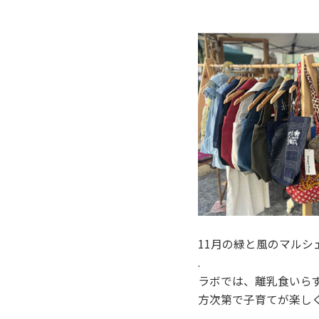
11月の緑と風のマル
.
ラボでは、離乳食いら
方次第で子育てが楽し
.