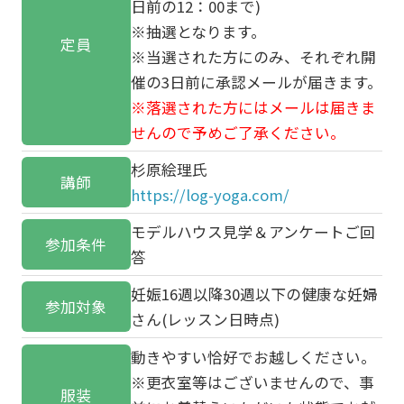
日前の12：00まで)
※抽選となります。
定員
※当選された方にのみ、それぞれ開
催の3日前に承認メールが届きます。
※落選された方にはメールは届きま
せんので予めご了承ください。
杉原絵理氏
講師
https://log-yoga.com/
モデルハウス見学＆アンケートご回
参加条件
答
妊娠16週以降30週以下の健康な妊婦
参加対象
さん(レッスン日時点)
動きやすい恰好でお越しください。
※更衣室等はございませんので、事
服装