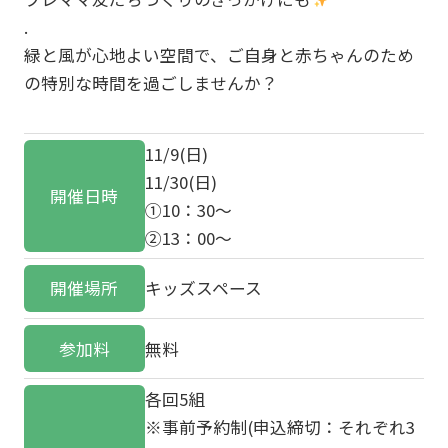
.
緑と風が心地よい空間で、ご自身と赤ちゃんのため
の特別な時間を過ごしませんか？
11/9(日)
11/30(日)
開催日時
①10：30～
②13：00～
開催場所
キッズスペース
参加料
無料
各回5組
※事前予約制(申込締切：それぞれ3