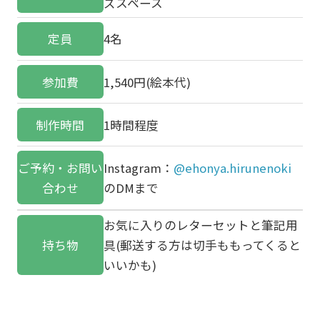
ズスペース
定員
4名
参加費
1,540円(絵本代)
制作時間
1時間程度
ご予約・お問い
Instagram：
@ehonya.hirunenoki
合わせ
のDMまで
お気に入りのレターセットと筆記用
持ち物
具(郵送する方は切手ももってくると
いいかも)