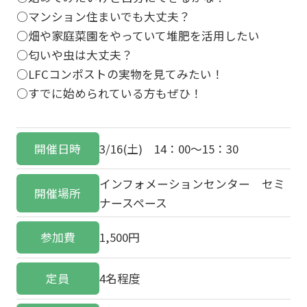
○マンション住まいでも大丈夫？
○畑や家庭菜園をやっていて堆肥を活用したい
○匂いや虫は大丈夫？
○LFCコンポストの実物を見てみたい！
○すでに始められている方もぜひ！
開催日時
3/16(土) 14：00～15：30
インフォメーションセンター セミ
開催場所
ナースペース
参加費
1,500円
定員
4名程度