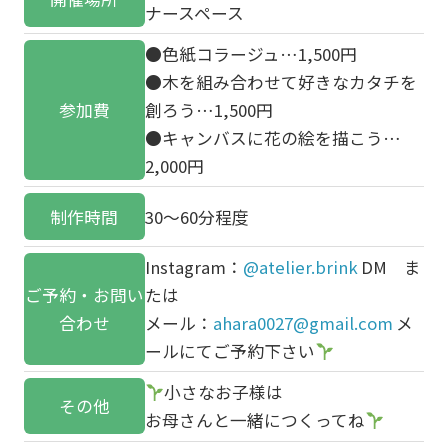
ナースペース
●色紙コラージュ…1,500円
●木を組み合わせて好きなカタチを
参加費
創ろう…1,500円
●キャンバスに花の絵を描こう…
2,000円
制作時間
30～60分程度
Instagram：
@atelier.brink
DM ま
ご予約・お問い
たは
合わせ
メール：
ahara0027@gmail.com
メ
ールにてご予約下さい
小さなお子様は
その他
お母さんと一緒につくってね