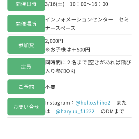
開催日時
3/16(土) 10：00～16：00
インフォメーションセンター セミ
開催場所
ナースペース
2,000円
参加費
※お子様は＋500円
同時間に２名まで(空きがあれば飛び
定員
入り参加OK)
ご予約
不要
Instagram：
@hello.shiho2
また
お問い合せ
は
@haryuu_f.1222
のDMまで